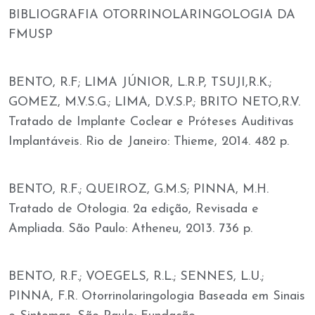
BIBLIOGRAFIA OTORRINOLARINGOLOGIA DA
FMUSP
BENTO, R.F; LIMA JÚNIOR, L.R.P, TSUJI,R.K.;
GOMEZ, M.V.S.G.; LIMA, D.V.S.P.; BRITO NETO,R.V.
Tratado de Implante Coclear e Próteses Auditivas
Implantáveis. Rio de Janeiro: Thieme, 2014. 482 p.
BENTO, R.F.; QUEIROZ, G.M.S; PINNA, M.H.
Tratado de Otologia. 2a edição, Revisada e
Ampliada. São Paulo: Atheneu, 2013. 736 p.
BENTO, R.F.; VOEGELS, R.L.; SENNES, L.U.;
PINNA, F.R. Otorrinolaringologia Baseada em Sinais