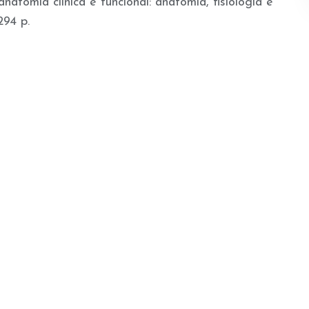
atomia clínica e funcional: anatomia, fisiologia e
294 p.