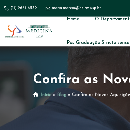
(11) 2661-6539
maria.marcia@hc.fm.usp.br
Home
O Departament
Pós Graduação Stricto sensu
Confira as Nov
Início
»
Blog
»
Confira as Novas Aquisiçõe