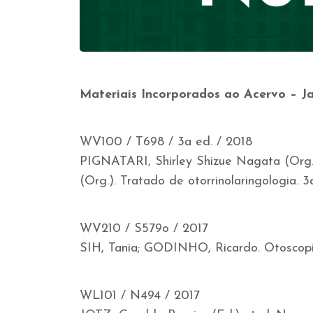
Materiais Incorporados ao Acervo – J
WV100 / T698 / 3a ed. / 2018
PIGNATARI, Shirley Shizue Nagata (Or
(Org.). Tratado de otorrinolaringologia. 3a
WV210 / S579o / 2017
SIH, Tania; GODINHO, Ricardo. Otoscopia: 
WL101 / N494 / 2017