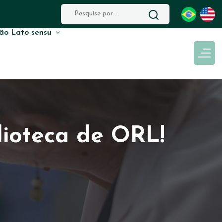
ão Lato sensu
lioteca de ORL!