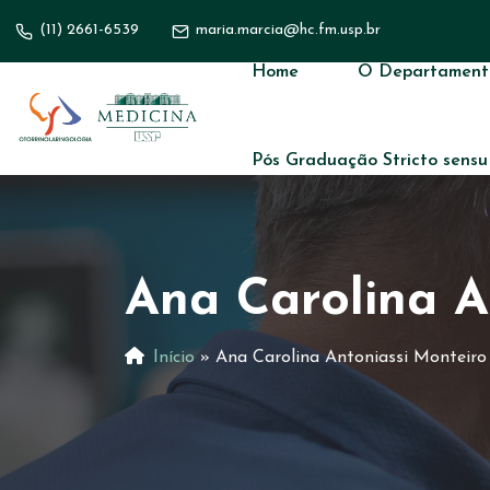
(11) 2661-6539
maria.marcia@hc.fm.usp.br
Home
O Departament
Pós Graduação Stricto sensu
Ana Carolina A
Início
»
Ana Carolina Antoniassi Monteiro