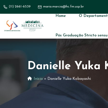
(11) 2661-6539
maria.marcia@hc.fm.usp.br
Home
O Departament
Pós Graduação Stricto sensu
Danielle Yuka 
Início
»
Danielle Yuka Kobayashi