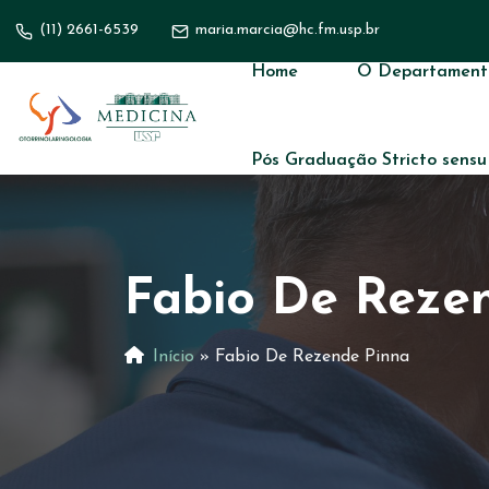
(11) 2661-6539
maria.marcia@hc.fm.usp.br
Home
O Departament
Pós Graduação Stricto sensu
Fabio De Reze
Início
»
Fabio De Rezende Pinna