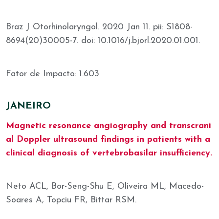
Braz J Otorhinolaryngol. 2020 Jan 11. pii: S1808-
8694(20)30005-7. doi: 10.1016/j.bjorl.2020.01.001.
Fator de Impacto: 1.603
JANEIRO
Magnetic resonance angiography and transcrani
al Doppler ultrasound findings in patients with a
clinical diagnosis of vertebrobasilar insufficiency.
Neto ACL, Bor-Seng-Shu E, Oliveira ML, Macedo-
Soares A, Topciu FR, Bittar RSM.