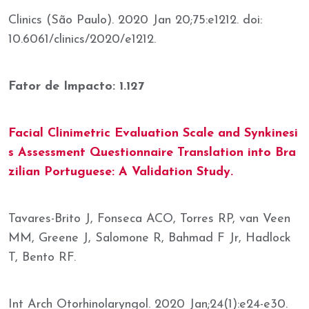
Clinics (São Paulo). 2020 Jan 20;75:e1212. doi:
10.6061/clinics/2020/e1212.
Fator de Impacto: 1.127
Facial Clinimetric Evaluation Scale and Synkinesi
s Assessment Questionnaire Translation into Bra
zilian Portuguese: A Validation Study.
Tavares-Brito J, Fonseca ACO, Torres RP, van Veen
MM, Greene J, Salomone R, Bahmad F Jr, Hadlock
T, Bento RF.
Int Arch Otorhinolaryngol. 2020 Jan;24(1):e24-e30.