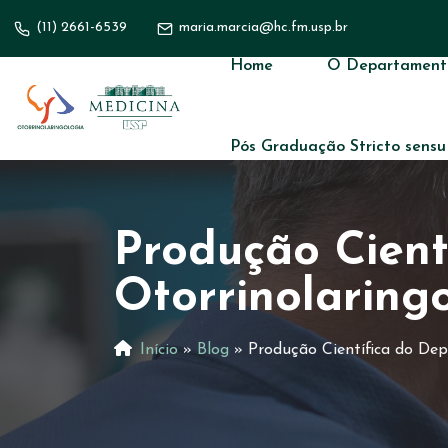
(11) 2661-6539
maria.marcia@hc.fm.usp.br
Home
O Departament
Pós Graduação Stricto sensu
Produção Cient
Otorrinolarin
Início
»
Blog
»
Produção Científica do De