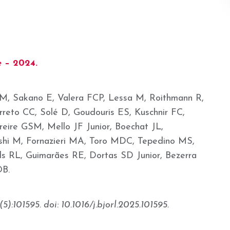
e – 2024.
, Sakano E, Valera FCP, Lessa M, Roithmann R,
rreto CC, Solé D, Goudouris ES, Kuschnir FC,
eire GSM, Mello JF Junior, Boechat JL,
shi M, Fornazieri MA, Toro MDC, Tepedino MS,
s RL, Guimarães RE, Dortas SD Junior, Bezerra
OB.
):101595. doi: 10.1016/j.bjorl.2025.101595.