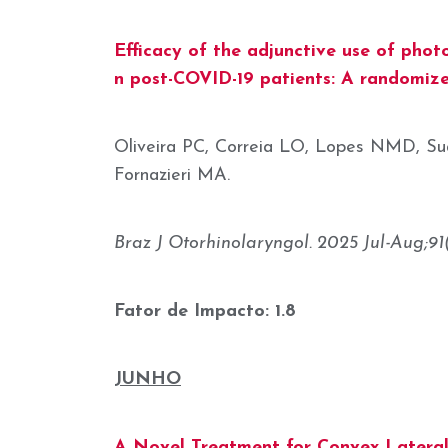
Efficacy of the adjunctive use of phot
n post-COVID-19 patients: A randomized
Oliveira PC, Correia LO, Lopes NMD, Su
Fornazieri MA.
Braz J Otorhinolaryngol. 2025 Jul-Aug;91(4)
Fator de Impacto: 1.8
JUNHO
A Novel Treatment for Convex Lateral 