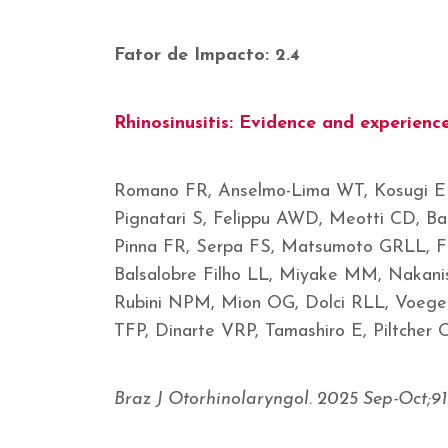
Fator de Impacto: 2.4
Rhinosinusitis: Evidence and experienc
Romano FR, Anselmo-Lima WT, Kosugi EM
Pignatari S, Felippu AWD, Meotti CD, Ba
Pinna FR, Serpa FS, Matsumoto GRLL, Fr
Balsalobre Filho LL, Miyake MM, Nakani
Rubini NPM, Mion OG, Dolci RLL, Voegel
TFP, Dinarte VRP, Tamashiro E, Piltcher 
Braz J Otorhinolaryngol. 2025 Sep-Oct;91(5