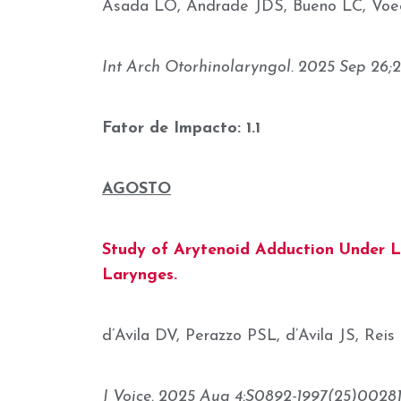
Asada LO, Andrade JDS, Bueno LC, Voege
Int Arch Otorhinolaryngol. 2025 Sep 26;29
Fator de Impacto: 1.1
AGOSTO
Study of Arytenoid Adduction Under L
Larynges.
d’Avila DV, Perazzo PSL, d’Avila JS, Reis
J Voice. 2025 Aug 4:S0892-1997(25)00281-4.