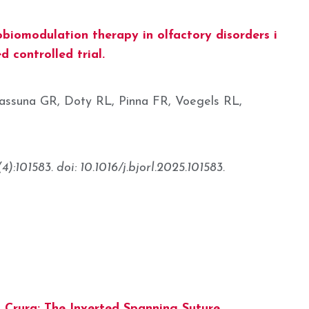
obiomodulation therapy in olfactory disorders i
 controlled trial.
assuna GR, Doty RL, Pinna FR, Voegels RL,
:101583. doi: 10.1016/j.bjorl.2025.101583.
Crura: The Inverted Spanning Suture.