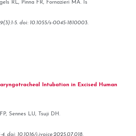
ls RL, Pinna FR, Fornazieri MA. Is
(3):1-5. doi: 10.1055/s-0045-1810003.
aryngotracheal Intubation in Excised Human
 FP, Sennes LU, Tsuji DH.
 doi: 10.1016/j.jvoice.2025.07.018.