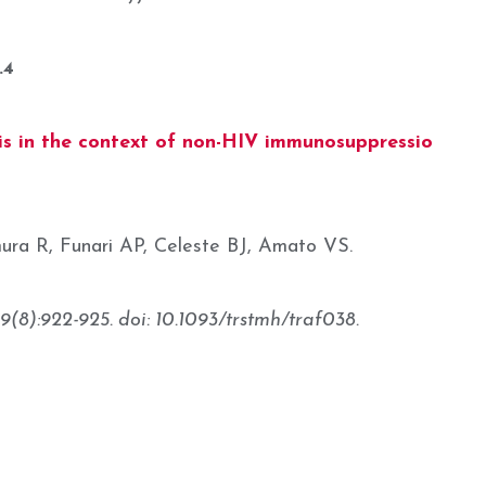
.4
is in the context of non-HIV immunosuppressio
ra R, Funari AP, Celeste BJ, Amato VS.
(8):922-925. doi: 10.1093/trstmh/traf038.