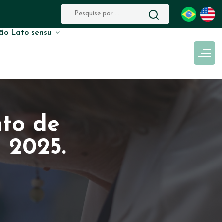
ão Lato sensu
nto de
 2025.