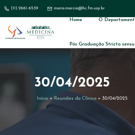
(11) 2661-6539
maria.marcia@hc.fm.usp.br
Home
O Departament
Pós Graduação Stricto sensu
30/04/2025
Início
»
Reuniões da Clínica
»
30/04/2025