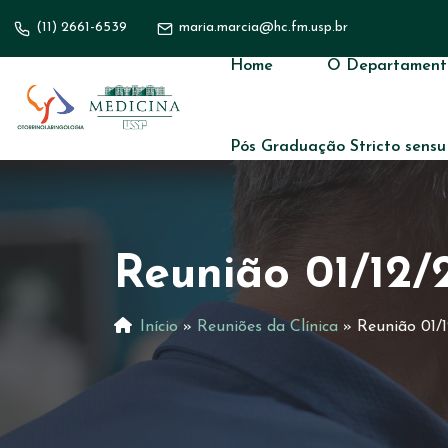
(11) 2661-6539
maria.marcia@hc.fm.usp.br
Home
O Departament
Pós Graduação Stricto sensu
Reunião 01/12/
Início
»
Reuniões da Clínica
»
Reunião 01/