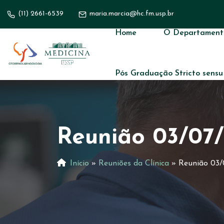
(11) 2661-6539
maria.marcia@hc.fm.usp.br
Home
O Departament
Pós Graduação Stricto sensu
Reunião 03/07/
Início
»
Reuniões da Clínica
»
Reunião 03/