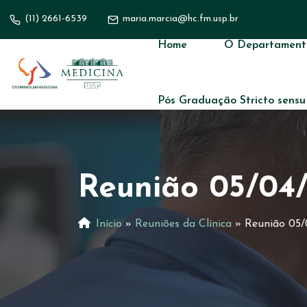
(11) 2661-6539
maria.marcia@hc.fm.usp.br
Home
O Departament
Pós Graduação Stricto sensu
Reunião 05/04
Início
»
Reuniões da Clínica
»
Reunião 05/