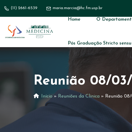
(11) 2661-6539
maria.marcia@hc.fm.usp.br
Home
O Departament
Pós Graduação Stricto sensu
Reunião 08/03/
Início
»
Reuniões da Clínica
»
Reunião 08/