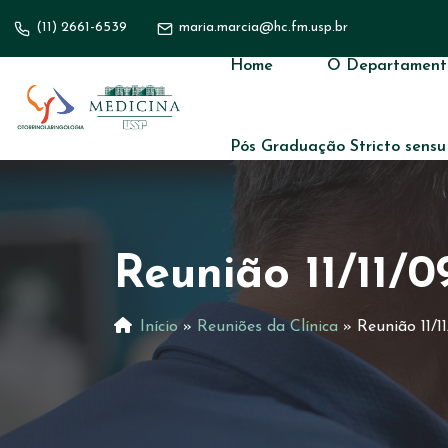
(11) 2661-6539
maria.marcia@hc.fm.usp.br
Home
O Departament
Pós Graduação Stricto sensu
Reunião 11/11/
Início
»
Reuniões da Clínica
»
Reunião 11/1