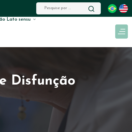
ão Lato sensu
 e Disfunção