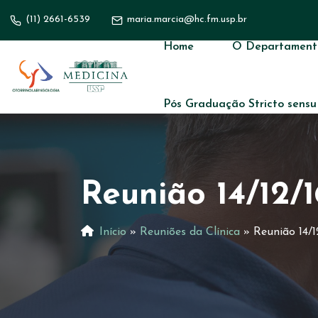
(11) 2661-6539
maria.marcia@hc.fm.usp.br
Home
O Departament
Pós Graduação Stricto sensu
Reunião 14/12/
Início
»
Reuniões da Clínica
»
Reunião 14/1