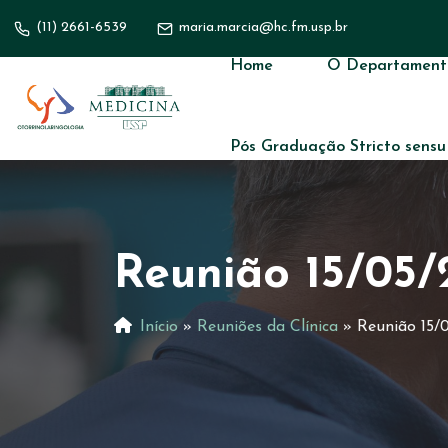
(11) 2661-6539
maria.marcia@hc.fm.usp.br
Home
O Departament
Pós Graduação Stricto sensu
Reunião 15/05/
Início
»
Reuniões da Clínica
»
Reunião 15/0