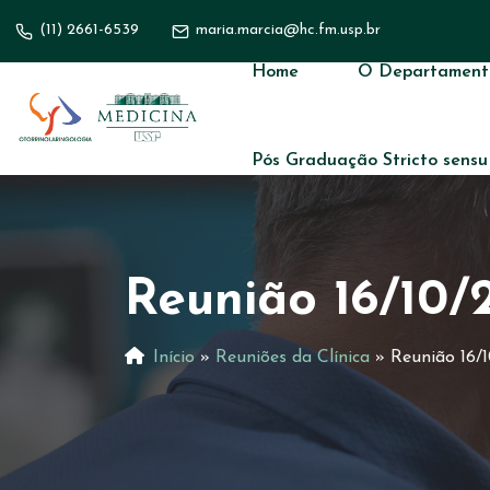
(11) 2661-6539
maria.marcia@hc.fm.usp.br
Home
O Departament
Pós Graduação Stricto sensu
Reunião 16/10/
Início
»
Reuniões da Clínica
»
Reunião 16/1