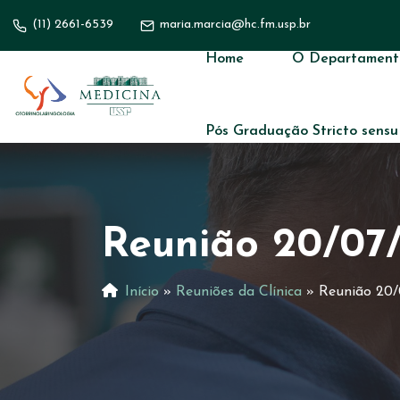
(11) 2661-6539
maria.marcia@hc.fm.usp.br
Home
O Departament
Pós Graduação Stricto sensu
Reunião 20/07
Início
»
Reuniões da Clínica
»
Reunião 20/