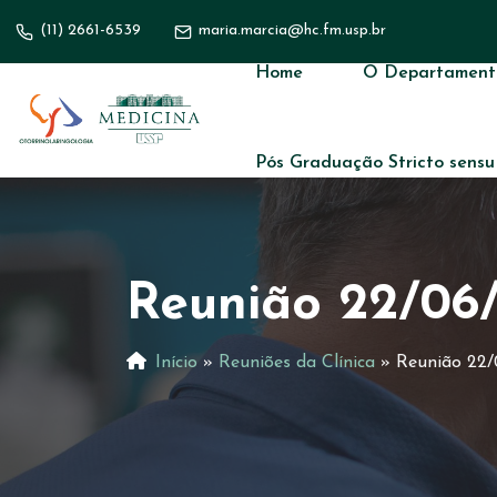
(11) 2661-6539
maria.marcia@hc.fm.usp.br
Home
O Departament
Pós Graduação Stricto sensu
Reunião 22/06
Início
»
Reuniões da Clínica
»
Reunião 22/