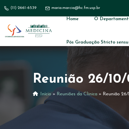
(11) 2661-6539
maria.marcia@hc.fm.usp.br
Home
O Departament
Pós Graduação Stricto sensu
Reunião 26/10/
Início
»
Reuniões da Clínica
»
Reunião 26/