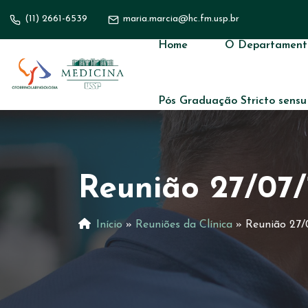
(11) 2661-6539
maria.marcia@hc.fm.usp.br
Home
O Departament
Pós Graduação Stricto sensu
Reunião 27/07/
Início
»
Reuniões da Clínica
»
Reunião 27/0