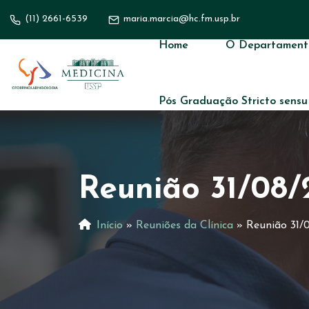
(11) 2661-6539
maria.marcia@hc.fm.usp.br
Home
O Departament
Pós Graduação Stricto sensu
Reunião 31/08/
Início
»
Reuniões da Clínica
»
Reunião 31/